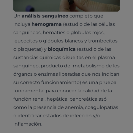
Un
análisis sanguíneo
completo que
incluya
hemograma
(estudio de las células
sanguíneas, hematíes o glóbulos rojos,
leucocitos o glóbulos blancos y trombocitos
o plaquetas) y
bioquímica
(estudio de las
sustancias químicas disueltas en el plasma
Pruebas diagnósticas
sanguíneo, producto del metabolismo de los
Medicina general
órganos o enzimas liberadas que nos indican
Identificación con microchip y pasaporte
Diagnóstico veterinario por imagen
Planes de salud para perros
su correcto funcionamiento) es una prueba
Dermatología
Desparasitación
Laboratorio veterinario propio
¿Quiénes somos?
fundamental para conocer la calidad de la
Planes de salud para gatos
Odontología
función renal, hepática, pancreática asó
Esterilización
Ecografía
Comité de expertos veterinarios
Todos los planes de salud
Traumatología
como la presencia de anemia, coagulopatías
Vacunación
Pruebas cropológicas
Trabaja en Clinicanimal
o identificar estados de infección y/o
Nutrición
Hospitalización
Pruebas histológicas – microscopio
inflamación.
Urología y nefrología