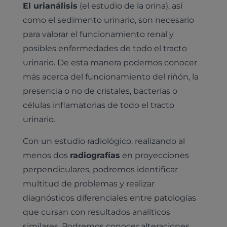
Leishmaniasis
El urianálisis
(el estudio de la orina), así
Cardiología
como el sedimento urinario, son necesario
Cirugía
Medicina felina
para valorar el funcionamiento renal y
Revisión general y/o geriátrica
posibles enfermedades de todo el tracto
Animales Exóticos
Todos los servicios
urinario. De esta manera podemos conocer
Todas las especialidades
más acerca del funcionamiento del riñón, la
presencia o no de cristales, bacterias o
células inflamatorias de todo el tracto
urinario.
Con un estudio radiológico, realizando al
menos dos
radiografías
en proyecciones
perpendiculares, podremos identificar
multitud de problemas y realizar
diagnósticos diferenciales entre patologías
que cursan con resultados analíticos
similares. Podremos conocer alteraciones