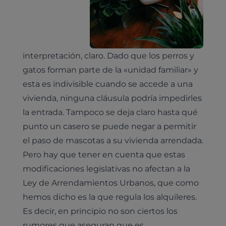
interpretación, claro. Dado que los perros y
gatos forman parte de la «unidad familiar» y
esta es indivisible cuando se accede a una
vivienda, ninguna cláusula podría impedirles
la entrada. Tampoco se deja claro hasta qué
Pruebas diagnósticas
punto un casero se puede negar a permitir
Medicina general
el paso de mascotas a su vivienda arrendada.
Identificación con microchip y pasaporte
Diagnóstico veterinario por imagen
Pero hay que tener en cuenta que estas
Planes de salud para perros
Dermatología
Desparasitación
Laboratorio veterinario propio
modificaciones legislativas no afectan a la
¿Quiénes somos?
Planes de salud para gatos
Odontología
Ley de Arrendamientos Urbanos, que como
Esterilización
Ecografía
Comité de expertos veterinarios
Todos los planes de salud
hemos dicho es la que regula los alquileres.
Traumatología
Vacunación
Pruebas cropológicas
Trabaja en Clinicanimal
Es decir, en principio no son ciertos los
Nutrición
rumores que aseguran que es