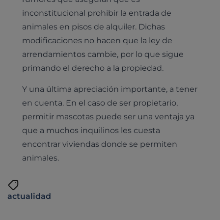
Hospitalización
Pruebas histológicas – microscopio
Urología y nefrología
inconstitucional prohibir la entrada de
Leishmaniasis
animales en pisos de alquiler. Dichas
Cardiología
Cirugía
modificaciones no hacen que la ley de
Medicina felina
arrendamientos cambie, por lo que sigue
Revisión general y/o geriátrica
primando el derecho a la propiedad.
Animales Exóticos
Todos los servicios
Y una última apreciación importante, a tener
Todas las especialidades
en cuenta. En el caso de ser propietario,
permitir mascotas puede ser una ventaja ya
que a muchos inquilinos les cuesta
encontrar viviendas donde se permiten
animales.
actualidad